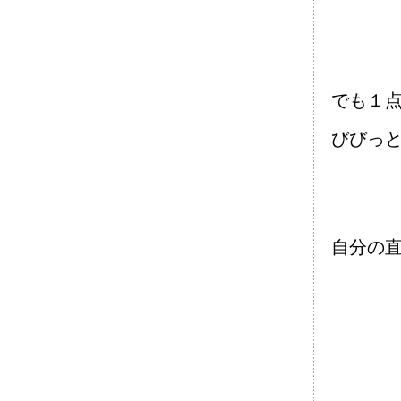
でも１
びびっ
自分の直