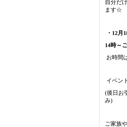
自分だ
ます☆
・12月
14時～
お時間は
イベント
(後日お
み)
ご家族