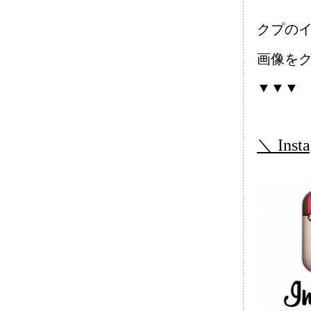
クプの
画像を
▼▼▼
＼ Ins