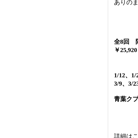
ありの
全8回 隔
￥25,92
1/12、1
3/9、3/2
青葉クプ
詳細はこ