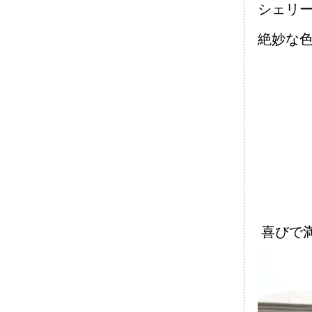
シェリ
絶妙な
喜びで