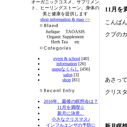
オーガニックコスメ、サプリメン
ト、ヒーリングストーン。身体の
11月を
美と健康を提供します
shop information & map >>
こんば
Jurlique TAOASIS
クプの
Organic Supplement
Herb Tea etc
event & school
[40]
information
[26]
qupuなくらし
[456]
salon
[3]
あさって
shop
[81]
クリス
2016年、最後の瞑想会は？
11月を満喫☆
新月に決意。
小さなクリスマス♪
インフルエンザの予防に
新月瞑