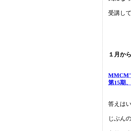
受講して
１月か
MMCM"M
第15期
答えは
じぶん