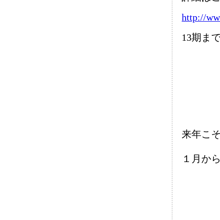
http://ww
13期ま
来年こ
１月か