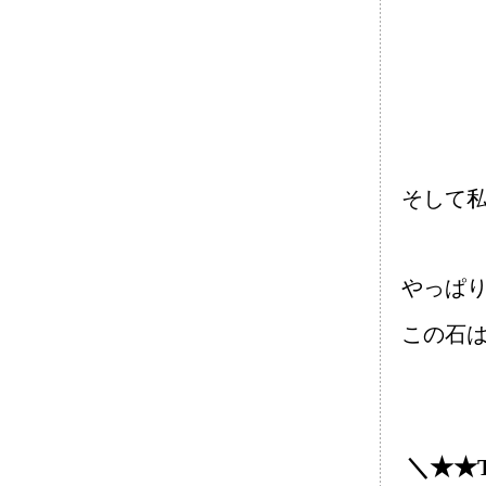
そして
やっぱ
この石
＼★★T