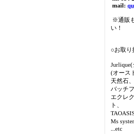
mail:
qu
※通販
い！
○お取り
Jurliq
(オース
天然石
バッチ
エクレク
ト、
TAOA
Ms sy
...etc