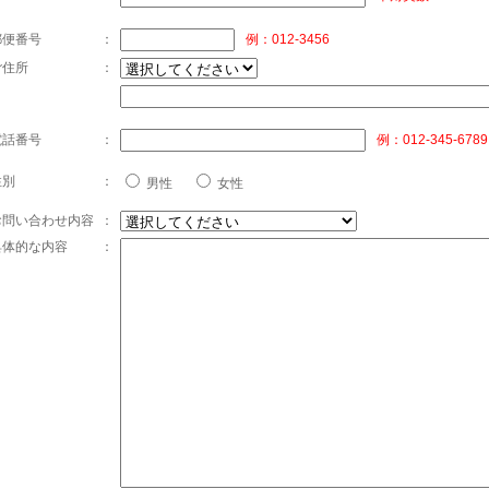
郵便番号
：
例：012-3456
ご住所
：
電話番号
：
例：012-345-6789
性別
：
男性
女性
お問い合わせ内容
：
具体的な内容
：