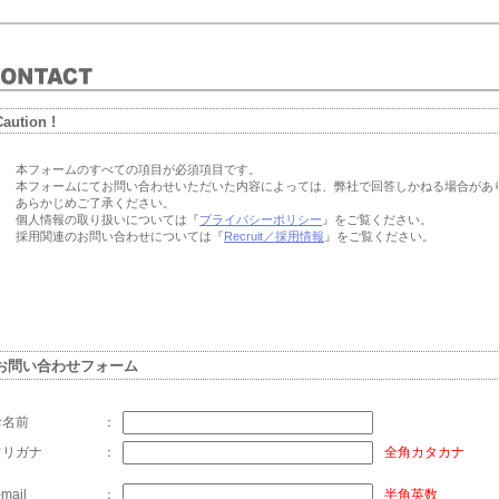
Caution !
本フォームのすべての項目が必須項目です。
本フォームにてお問い合わせいただいた内容によっては、弊社で回答しかねる場合があ
あらかじめご了承ください。
個人情報の取り扱いについては『
プライバシーポリシー
』をご覧ください。
採用関連のお問い合わせについては『
Recruit／採用情報
』をご覧ください。
お問い合わせフォーム
お名前
：
フリガナ
：
全角カタカナ
-mail
：
半角英数