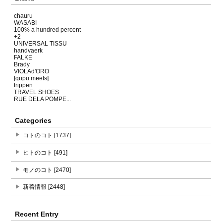
chauru
WASABI
100% a hundred percent
+2
UNIVERSAL TISSU
handvaerk
FALKE
Brady
VIOLAd'ORO
[qupu meets]
trippen
TRAVEL SHOES
RUE DELA POMPE...
Categories
コトのコト [1737]
ヒトのコト [491]
モノのコト [2470]
新着情報 [2448]
Recent Entry