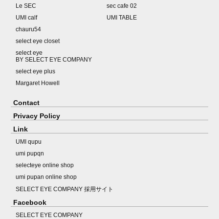
Le SEC
sec cafe 02
UMI calf
UMI TABLE
chauru54
select eye closet
select eye
BY SELECT EYE COMPANY
select eye plus
Margaret Howell
Contact
Privacy Policy
Link
UMI qupu
umi pupqn
selecteye online shop
umi pupan online shop
SELECT EYE COMPANY 採用サイト
Facebook
SELECT EYE COMPANY