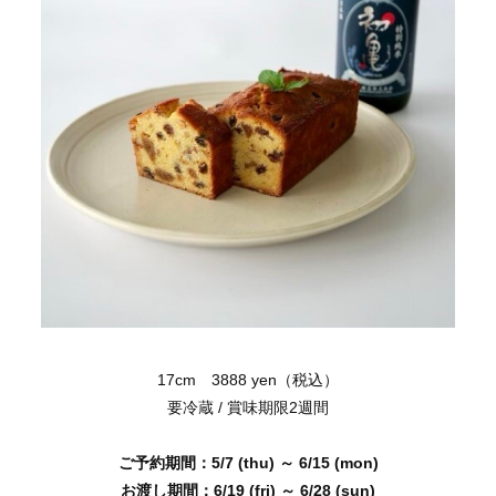
17cm 3888 yen（税込）
要冷蔵 / 賞味期限2週間
ご予約期間：5/7 (thu
) ～ 6
/15
(mon
)
お渡し期間：6
/19 (fri
)
～ 6
/28
(sun)