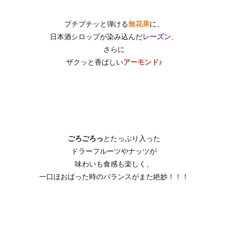
プチプチッと弾ける
無花果
に、
日本酒シロップが染み込んだ
レーズン
、
さらに
ザクッと香ばしい
アーモンド
♪
ごろごろっ
とたっぷり入った
ドラーフルーツやナッツが
味わいも食感も楽しく、
一口ほおばった時のバランスがまた絶妙！！！