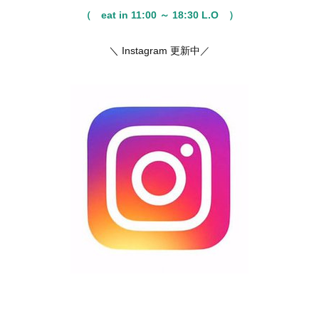
（ eat in 11:00 ～ 18:30 L.O ）
＼ Instagram 更新中／