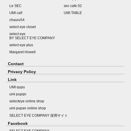
Le SEC
sec cafe 02
UMI calf
UMI TABLE
chauru54
select eye closet
select eye
BY SELECT EYE COMPANY
select eye plus
Margaret Howell
Contact
Privacy Policy
Link
UMI qupu
umi pupqn
selecteye online shop
umi pupan online shop
SELECT EYE COMPANY 採用サイト
Facebook
SELECT EYE COMPANY