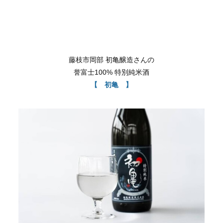
藤枝市岡部 初亀醸造さんの
誉富士100% 特別純米酒
【 初亀 】